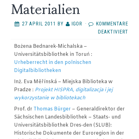
Materialien
27 APRIL 2011
BY
IGOR
·
KOMMENTARE
FÜR
DEAKTIVIERT
MAT
Bożena Bednarek-Michalska –
Universitätsbibliothek in Toruń :
Urheberrecht in den polnischen
Digitalbibliotheken
Inż. Eva Měřínská – Miejska Biblioteka w
Pradze :
Projekt HISPRA, digitalizacja i jej
wykorzystanie w bibliotekach
Prof. dr
Thomas Bürger
– Generaldirektor der
Sächsischen Landesbibliothek – Staats- und
Universitätsbibliothek Dres-den (SLUB):
Historische Dokumente der Euroregion in der