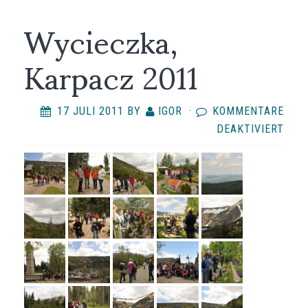
Wycieczka,
Karpacz 2011
17 JULI 2011
BY
IGOR
·
KOMMENTARE
FÜR
DEAKTIVIERT
WYC
KAR
2011