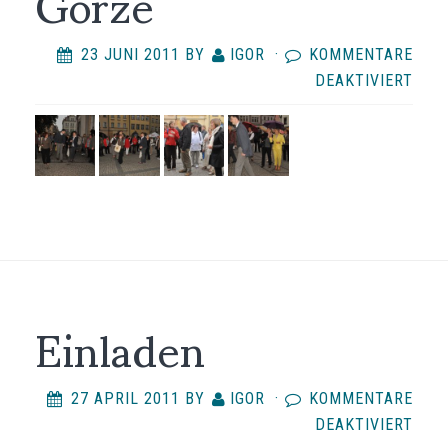
Górze
23 JUNI 2011
BY
IGOR
·
KOMMENTARE
FÜR
DEAKTIVIERT
SPA
PO
JELE
GÓR
Einladen
27 APRIL 2011
BY
IGOR
·
KOMMENTARE
FÜR
DEAKTIVIERT