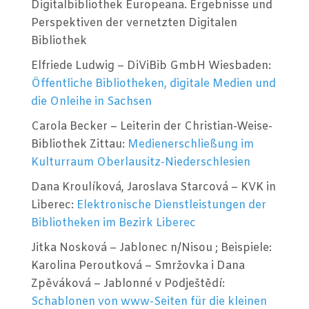
Digitalbibliothek Europeana. Ergebnisse und
Perspektiven der vernetzten Digitalen
Bibliothek
Elfriede Ludwig – DiViBib GmbH Wiesbaden:
Öffentliche Bibliotheken, digitale Medien und
die Onleihe in Sachsen
Carola Becker – Leiterin der Christian-Weise-
Bibliothek Zittau:
Medienerschließung im
Kulturraum Oberlausitz-Niederschlesien
Dana Kroulíková, Jaroslava Starcová – KVK in
Liberec:
Elektronische Dienstleistungen der
Bibliotheken im Bezirk Liberec
Jitka Nosková – Jablonec n/Nisou ; Beispiele:
Karolina Peroutková – Smržovka i Dana
Zpěváková – Jablonné v Podještědí:
Schablonen von www-Seiten für die kleinen