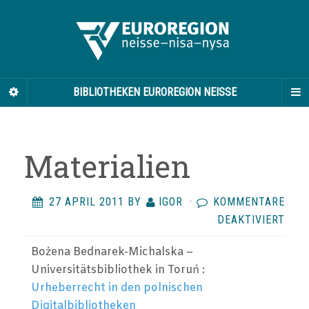
BIBLIOTHEKEN EUROREGION NEISSE
Materialien
27 APRIL 2011
BY
IGOR
·
KOMMENTARE
FÜR
DEAKTIVIERT
MAT
Bożena Bednarek-Michalska –
Universitätsbibliothek in Toruń :
Urheberrecht in den polnischen
Digitalbibliotheken