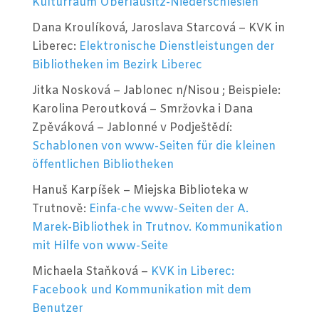
Kulturraum Oberlausitz-Niederschlesien
Dana Kroulíková, Jaroslava Starcová – KVK in
Liberec:
Elektronische Dienstleistungen der
Bibliotheken im Bezirk Liberec
Jitka Nosková – Jablonec n/Nisou ; Beispiele:
Karolina Peroutková – Smržovka i Dana
Zpěváková – Jablonné v Podještědí:
Schablonen von www-Seiten für die kleinen
öffentlichen Bibliotheken
Hanuš Karpíšek – Miejska Biblioteka w
Trutnově:
Einfa-che www-Seiten der A.
Marek-Bibliothek in Trutnov. Kommunikation
mit Hilfe von www-Seite
Michaela Staňková –
KVK in Liberec:
Facebook und Kommunikation mit dem
Benutzer