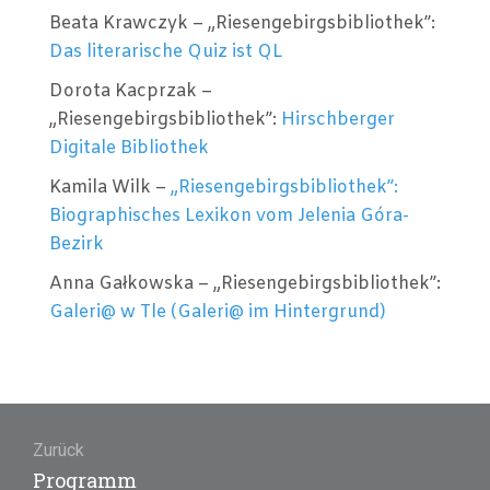
Beata Krawczyk – „Riesengebirgsbibliothek”:
Das literarische Quiz ist QL
Dorota Kacprzak –
„Riesengebirgsbibliothek”:
Hirschberger
Digitale Bibliothek
Kamila Wilk –
„Riesengebirgsbibliothek”:
Biographisches Lexikon vom Jelenia Góra-
Bezirk
Anna Gałkowska – „Riesengebirgsbibliothek”:
Galeri@ w Tle (Galeri@ im Hintergrund)
Beitragsnavigation
Zurück
Vorheriger
Programm