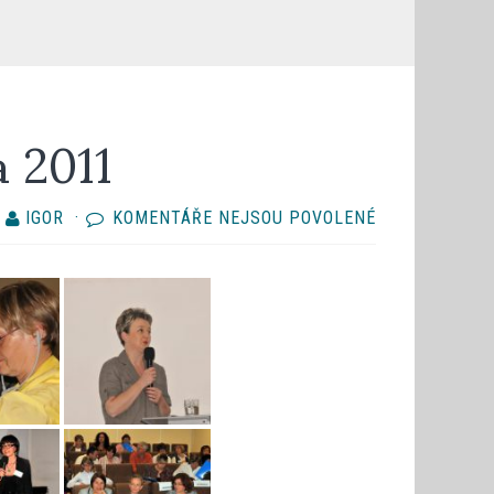
a 2011
U
Y
IGOR
·
KOMENTÁŘE NEJSOU POVOLENÉ
TEXTU
S
NÁZVEM
KONFERENCJA
JELENIA
GÓRA
2011