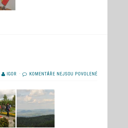
U
Y
IGOR
·
KOMENTÁŘE NEJSOU POVOLENÉ
TEXTU
S
NÁZVEM
WYCIECZKA,
KARPACZ
2011