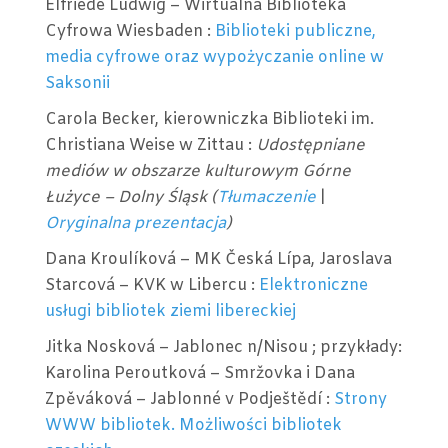
Elfriede Ludwig – Wirtualna Biblioteka
Cyfrowa Wiesbaden :
Biblioteki publiczne,
media cyfrowe oraz wypożyczanie online w
Saksonii
Carola Becker, kierowniczka Biblioteki im.
Christiana Weise w Zittau :
Udostępniane
mediów w obszarze kulturowym Górne
Łużyce – Dolny Śląsk (
Tłumaczenie
|
Oryginalna prezentacja
)
Dana Kroulíková – MK Česká Lípa, Jaroslava
Starcová – KVK w Libercu :
Elektroniczne
usługi bibliotek ziemi libereckiej
Jitka Nosková – Jablonec n/Nisou ; przykłady:
Karolina Peroutková – Smržovka i Dana
Zpěváková – Jablonné v Podještědí :
Strony
WWW bibliotek. Możliwości bibliotek