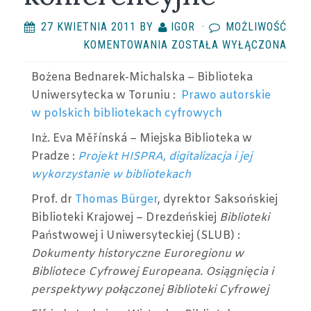
27 KWIETNIA 2011
BY
IGOR
·
MOŻLIWOŚĆ
MATERIAŁY
KOMENTOWANIA
ZOSTAŁA WYŁĄCZONA
KONFERENCYJNE
Bożena Bednarek-Michalska – Biblioteka
Uniwersytecka w Toruniu :
Prawo autorskie
w polskich bibliotekach cyfrowych
Inż. Eva Měřínská – Miejska Biblioteka w
Pradze :
Projekt HISPRA, digitalizacja i jej
wykorzystanie w bibliotekach
Prof. dr
Thomas Bürger
, dyrektor Saksońskiej
Biblioteki Krajowej – Drezdeńskiej
Biblioteki
Państwowej i Uniwersyteckiej (SLUB) :
Dokumenty historyczne Euroregionu w
Bibliotece Cyfrowej Europeana. Osiągnięcia i
perspektywy połączonej Biblioteki Cyfrowej