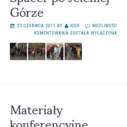
Górze
23 CZERWCA 2011
BY
IGOR
·
MOŻLIWOŚĆ
SPACER
KOMENTOWANIA
ZOSTAŁA WYŁĄCZONA
PO
JELENIEJ
GÓRZE
Materiały
konferencyjne