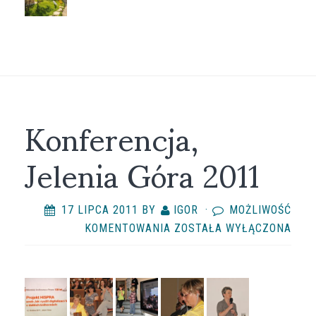
Konferencja,
Jelenia Góra 2011
17 LIPCA 2011
BY
IGOR
·
MOŻLIWOŚĆ
KONFERENCJA,
KOMENTOWANIA
ZOSTAŁA WYŁĄCZONA
JELENIA
GÓRA
2011