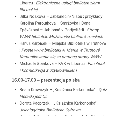
Libercu :
Elektroniczne usługi bibliotek ziemi
libereckiej
Jitka Nosková – Jablonec n/Nisou ; przykłady:
Karolina Peroutková – Smržovka i Dana
Zpěváková – Jablonné v Podještědí :
Strony
WWW bibliotek. Możliwości bibliotek czeskich
Hanuš Karpíšek – Miejska Biblioteka w Trutnově
:
Proste www biblioteki A. Marka w Trutnově.
Komunikowanie się za pomocą strony WWW
Michaela Staňková – KVK w Libercu :
Facebook
i komunikacja z użytkownikiem
16.00-17.00 – prezentacja polska
:
Beata Krawczyk – „Książnica Karkonoska” :
Quiz
literacki jest QL
Dorota Kacprzak – „Książnica Karkonoska” :
Jeleniogórska Biblioteka Cyfrowa