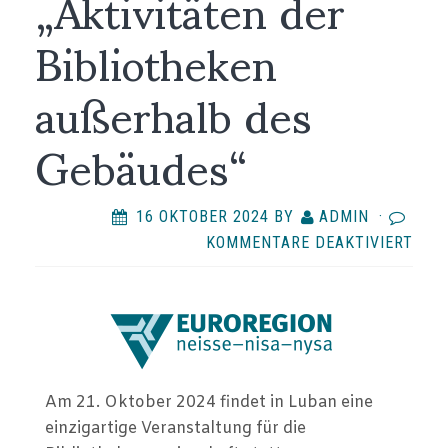
„Aktivitäten der
Bibliotheken
außerhalb des
Gebäudes“
16 OKTOBER 2024
BY
ADMIN
·
FÜR
KOMMENTARE DEAKTIVIERT
KON
DER
BIB
DER
EUR
NEIS
Am 21. Oktober 2024 findet in Luban eine
„AKT
einzigartige Veranstaltung für die