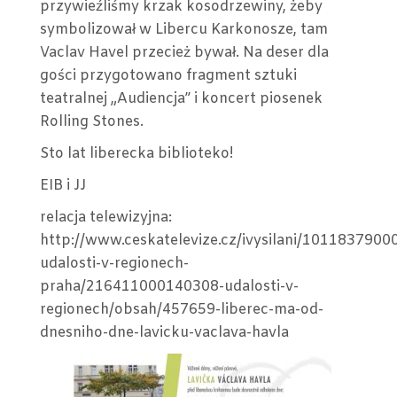
–
przywieźliśmy krzak kosodrzewiny, żeby
8.03.2016
symbolizował w Libercu Karkonosze, tam
Vaclav Havel przecież bywał. Na deser dla
gości przygotowano fragment sztuki
teatralnej „Audiencja” i koncert piosenek
Rolling Stones.
Sto lat liberecka biblioteko!
EIB i JJ
relacja telewizyjna:
http://www.ceskatelevize.cz/ivysilani/1011837900
udalosti-v-regionech-
praha/216411000140308-udalosti-v-
regionech/obsah/457659-liberec-ma-od-
dnesniho-dne-lavicku-vaclava-havla