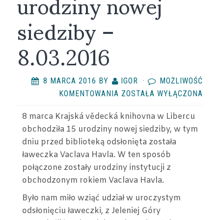
urodziny nowej
siedziby –
8.03.2016
8 MARCA 2016
BY
IGOR
·
MOŻLIWOŚĆ
KRAJSKÁ
KOMENTOWANIA
ZOSTAŁA WYŁĄCZONA
VĚDECKÁ
8 marca Krajská vědecká knihovna w Libercu
KNIHOVNA
obchodziła 15 urodziny nowej siedziby, w tym
W
dniu przed biblioteką odsłonięta została
LIBERCU
ławeczka Vaclava Havla. W ten sposób
–
połączone zostały urodziny instytucji z
15
obchodzonym rokiem Vaclava Havla.
URODZINY
NOWEJ
Było nam miło wziąć udział w uroczystym
SIEDZIBY
odsłonięciu ławeczki, z Jeleniej Góry