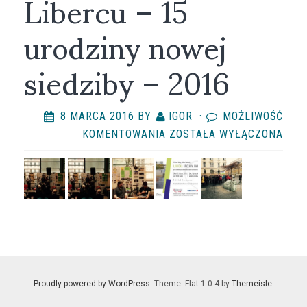
Libercu – 15
urodziny nowej
siedziby – 2016
8 MARCA 2016
BY
IGOR
·
MOŻLIWOŚĆ
KRAJSKÁ
KOMENTOWANIA
ZOSTAŁA WYŁĄCZONA
VĚDECKÁ
KNIHOVNA
W
LIBERCU
–
15
URODZINY
NOWEJ
Proudly powered by WordPress
. Theme: Flat 1.0.4 by
Themeisle
.
SIEDZIBY