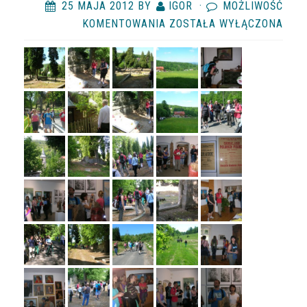
25 MAJA 2012
BY
IGOR
·
MOŻLIWOŚĆ
GRUPA
KOMENTOWANIA
ZOSTAŁA WYŁĄCZONA
EUREX
W
SZKLARSKIEJ
PORĘBIE
25.05.2012