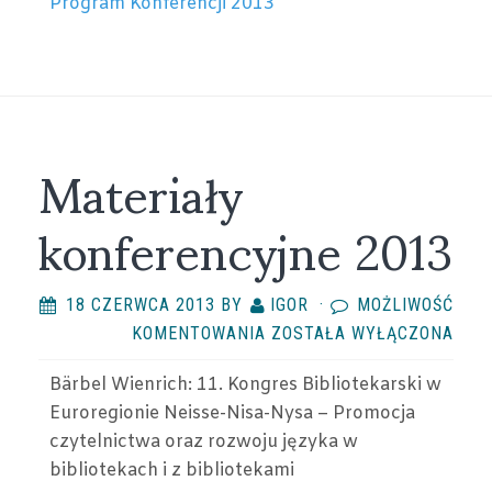
Program Konferencji 2013
Materiały
konferencyjne 2013
18 CZERWCA 2013
BY
IGOR
·
MOŻLIWOŚĆ
MATERIAŁY
KOMENTOWANIA
ZOSTAŁA WYŁĄCZONA
KONFERENCYJNE
Bärbel Wienrich: 11. Kongres Bibliotekarski w
2013
Euroregionie Neisse-Nisa-Nysa – Promocja
czytelnictwa oraz rozwoju języka w
bibliotekach i z bibliotekami