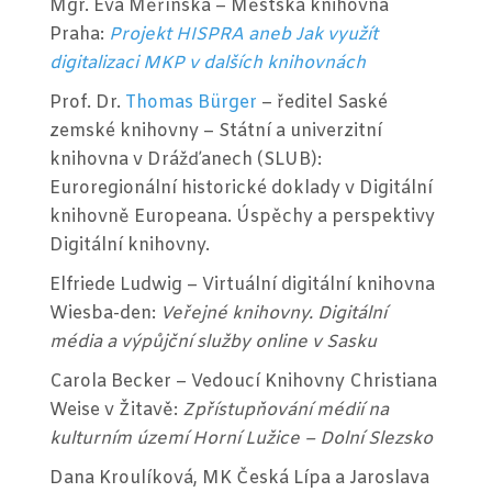
Mgr. Eva Měřínská – Městská knihovna
Praha:
Projekt HISPRA aneb Jak využít
digitalizaci MKP v dalších knihovnách
Prof. Dr.
Thomas Bürger
– ředitel Saské
zemské knihovny – Státní a univerzitní
knihovna v Drážďanech (SLUB):
Euroregionální historické doklady v Digitální
knihovně Europeana. Úspěchy a perspektivy
Digitální knihovny.
Elfriede Ludwig – Virtuální digitální knihovna
Wiesba-den:
Veřejné knihovny. Digitální
média a výpůjční služby online v Sasku
Carola Becker – Vedoucí Knihovny Christiana
Weise v Žitavě:
Zpřístupňování médií na
kulturním území Horní Lužice – Dolní Slezsko
Dana Kroulíková, MK Česká Lípa a Jaroslava