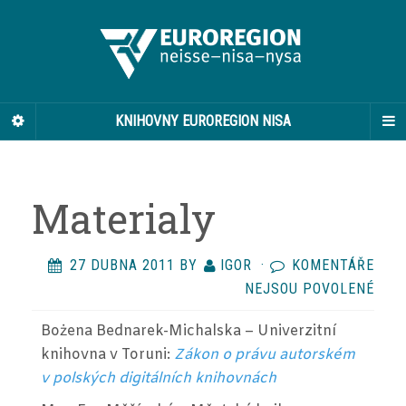
KNIHOVNY EUROREGION NISA
Materialy
27 DUBNA 2011
BY
IGOR
·
KOMENTÁŘE
U
NEJSOU POVOLENÉ
TEX
Bożena Bednarek-Michalska – Univerzitní
S
knihovna v Toruni:
Zákon o právu autorském
NÁZ
v polských digitálních knihovnách
MAT