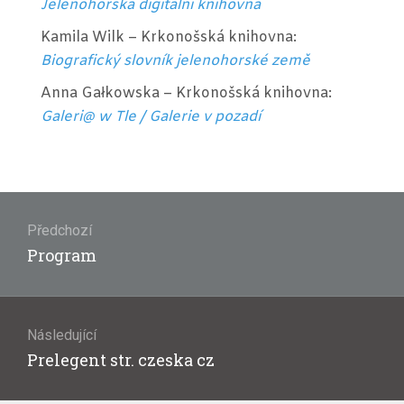
Jelenohorská digitální knihovna
Kamila Wilk – Krkonošská knihovna:
Biografický slovník jelenohorské země
Anna Gałkowska – Krkonošská knihovna:
Galeri@ w Tle / Galerie v pozadí
Navigace
pro
Předchozí
příspěvek
Předchozí
Program
příspěvek:
Následující
Následující
Prelegent str. czeska cz
příspěvek: