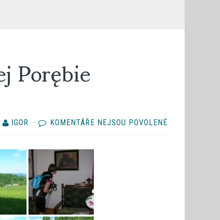
ej Porębie
U
Y
IGOR
·
KOMENTÁŘE NEJSOU POVOLENÉ
TEXTU
S
NÁZVEM
GRUPA
EUREX
W
SZKLARSKIEJ