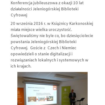
NÁZ
Konferencja jubileuszowa z okazji 10 lat
10
działalności Jeleniogórskiej Biblioteki
LAT
Cyfrowej
JBC
20 września 2016 r. w Książnicy Karkonoskiej
miała miejsce wielka uroczystość.
Świętowaliśmy nie byle co, bo dziesięciolecie
powstania Jeleniogórskiej Biblioteki
Cyfrowej. Goście z Czech i Niemiec
opowiedzieli o stanie digitalizacji i
rozwiązaniach lokalnych i systemowych w
ich krajach.