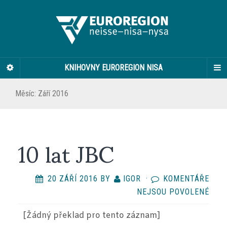
KNIHOVNY EUROREGION NISA
Měsíc:
Září 2016
10 lat JBC
20 ZÁŘÍ 2016
BY
IGOR
·
KOMENTÁŘE
U
NEJSOU POVOLENÉ
TEX
[Žádný překlad
pro tento záznam
]
S