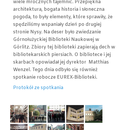
wiele mrocznych tajemnic. Przepiękna
architektura, bogata historia i słoneczna
pogoda, to były elementy, które sprawiły, że
spędziliśmy wspaniały dzień po drugiej
stronie Nysy. Na deser było zwiedzanie
Górnołużyckiej Biblioteki Naukowej w
Görlitz. Zbiory tej biblioteki zapierają dech w
bibliotekarskich piersiach. O bibliotece i jej
skarbach opowiadał jej dyrektor Matthias
Wenzel. Tego dnia odbyło się również
spotkanie robocze EUREX-Biblioteki.
Protokół ze spotkania