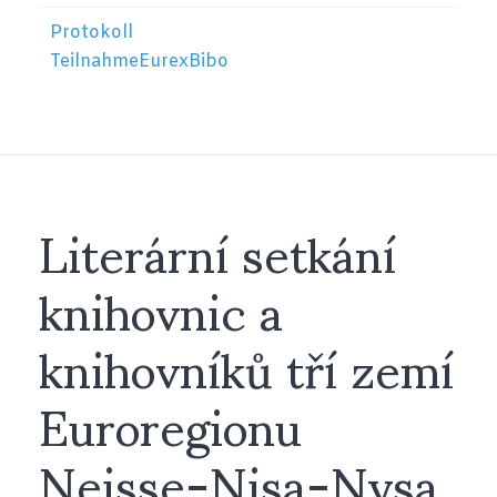
TEX
Protokoll
S
TeilnahmeEurexBibo
NÁZ
PRO
EUR
BIB
2018
Literární setkání
knihovnic a
knihovníků tří zemí
Euroregionu
Neisse-Nisa-Nysa