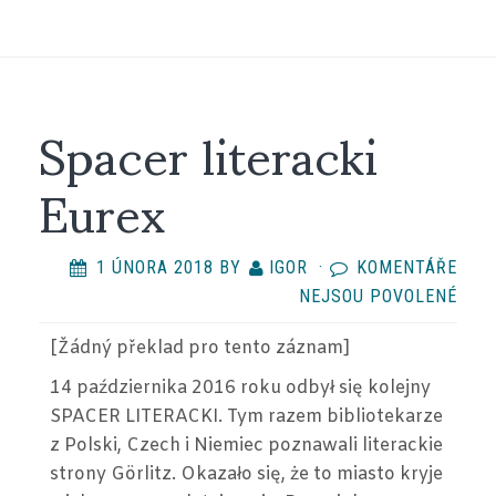
Spacer literacki
Eurex
1 ÚNORA 2018
BY
IGOR
·
KOMENTÁŘE
U
NEJSOU POVOLENÉ
TEX
[Žádný překlad
pro tento záznam
]
S
NÁZ
14 października 2016 roku odbył się kolejny
SPA
SPACER LITERACKI. Tym razem bibliotekarze
LITE
z Polski, Czech i Niemiec poznawali literackie
EUR
strony Görlitz. Okazało się, że to miasto kryje