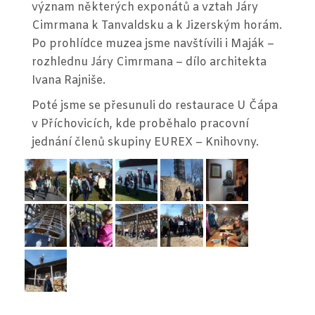
NISA
význam některých exponátů a vztah Járy
NYS
Cimrmana k Tanvaldsku a k Jizerským horám.
2017
Po prohlídce muzea jsme navštívili i Maják –
rozhlednu Járy Cimrmana – dílo architekta
Ivana Rajniše.
Poté jsme se přesunuli do restaurace U Čápa
v Příchovicích, kde proběhalo pracovní
jednání členů skupiny EUREX – Knihovny.