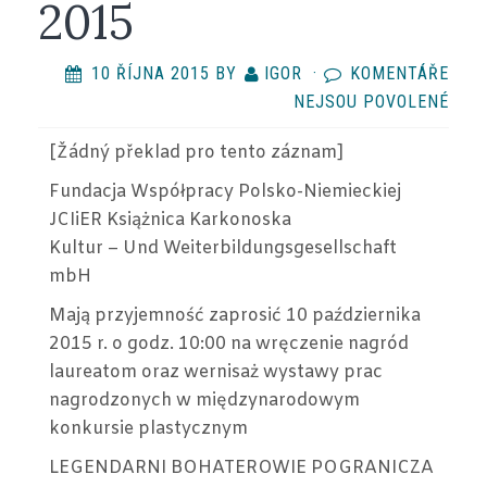
2015
10 ŘÍJNA 2015
BY
IGOR
·
KOMENTÁŘE
U
NEJSOU POVOLENÉ
TEX
[Žádný překlad
pro tento záznam
]
S
NÁZ
Fundacja Współpracy Polsko-Niemieckiej
WER
JCIiER Książnica Karkonoska
POK
Kultur – Und Weiterbildungsgesellschaft
WYS
mbH
„LE
Mają przyjemność zaprosić 10 października
BOH
2015 r. o godz. 10:00 na wręczenie nagród
POG
laureatom oraz wernisaż wystawy prac
–
nagrodzonych w międzynarodowym
10
konkursie plastycznym
X
LEGENDARNI BOHATEROWIE POGRANICZA
2015