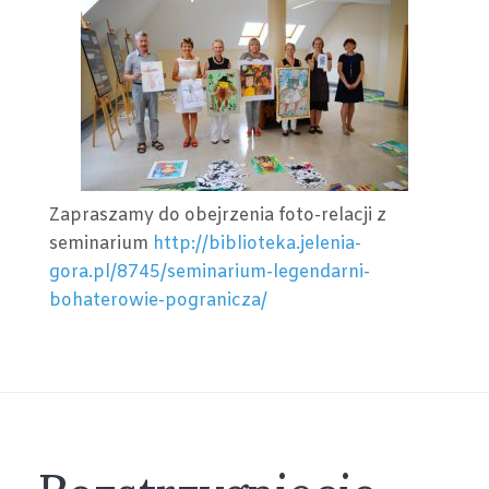
2015
Zapraszamy do obejrzenia foto-relacji z
seminarium
http://biblioteka.jelenia-
gora.pl/8745/seminarium-legendarni-
bohaterowie-pogranicza/
Rozstrzygnięcie