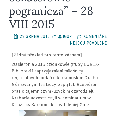
pogranicza” – 28
VIII 2015
28 SRPNA 2015
BY
IGOR
·
KOMENTÁŘE
U
NEJSOU POVOLENÉ
TEX
[Žádný překlad
pro tento záznam
]
S
NÁZ
28 sierpnia 2015 członkowie grupy EUREX-
SEM
Biblioteki i zaprzyjaźnieni miłośnicy
„LE
regionalnych podań o karkonoskim Duchu
BOH
Gór zwanym też Liczyrzepą lub Rzepiórem
POG
oraz o tajemniczym łużyckim czarodzieju
–
Krabacie uczestniczyli w seminarium w
28
Książnicy Karkonoskiej w Jeleniej Górze.
VIII