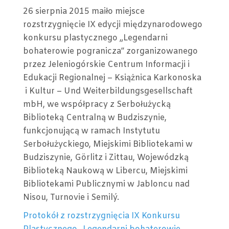
NÁZ
26 sierpnia 2015 maiło miejsce
ROZ
rozstrzygnięcie IX edycji międzynarodowego
KON
konkursu plastycznego „Legendarni
PLA
bohaterowie pogranicza” zorganizowanego
„LE
przez Jeleniogórskie Centrum Informacji i
BOH
Edukacji Regionalnej – Książnica Karkonoska
POG
i Kultur – Und Weiterbildungsgesellschaft
–
mbH, we współpracy z Serbołużycką
26
Biblioteką Centralną w Budziszynie,
VIII
funkcjonującą w ramach Instytutu
2015
Serbołużyckiego, Miejskimi Bibliotekami w
Budziszynie, Görlitz i Zittau, Wojewódzką
Biblioteką Naukową w Libercu, Miejskimi
Bibliotekami Publicznymi w Jabloncu nad
Nisou, Turnovie i Semilý.
Protokół z rozstrzygnięcia IX Konkursu