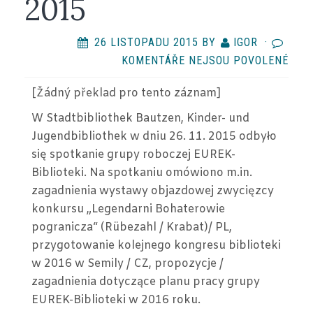
2015
26 LISTOPADU 2015
BY
IGOR
·
U
KOMENTÁŘE NEJSOU POVOLENÉ
TEX
[Žádný překlad
pro tento záznam
]
S
NÁZ
W Stadtbibliothek Bautzen, Kinder- und
SPO
Jugendbibliothek w dniu 26. 11. 2015 odbyło
GRU
się spotkanie grupy roboczej EUREK-
ROB
Biblioteki. Na spotkaniu omówiono m.in.
EURE
zagadnienia wystawy objazdowej zwycięzcy
BIBL
konkursu „Legendarni Bohaterowie
–
pogranicza“ (Rübezahl / Krabat)/ PL,
26
przygotowanie kolejnego kongresu biblioteki
XI
w 2016 w Semily / CZ, propozycje /
2015
zagadnienia dotyczące planu pracy grupy
EUREK-Biblioteki w 2016 roku.