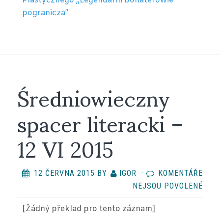
Plastycznego „Legendarni bohaterowie
pogranicza”
Średniowieczny
spacer literacki –
12 VI 2015
12 ČERVNA 2015
BY
IGOR
·
KOMENTÁŘE
U
NEJSOU POVOLENÉ
TEX
[Žádný překlad
pro tento záznam
]
S