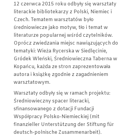
NÁZ
12 czerwca 2015 roku odbyły się warsztaty
ŚRE
literackie bibliotekarzy z Polski, Niemiec i
SPA
Czech. Tematem warsztatów było
LITE
średniowiecze jako motyw, tło i temat w
–
literaturze popularnej wśród czytelników.
12
Oprócz zwiedzania miejsc nawiązujących do
VI
tematyki: Wieża Rycerska w Siedlęcinie,
2015
Gródek Wleński, Średniowieczna Taberna w
Kopańcu, każda ze stron zaprezentowała
autora i książkę zgodnie z zagadnieniem
warsztatowym.
Warsztaty odbyły się w ramach projektu:
Średniowieczny spacer literacki,
sfinansowanego z dotacji Fundacji
Współpracy Polsko-Niemieckiej (mit
finanzieller Unterstützung der Stiftung für
deutsch-polnische Zusammenarbeit).