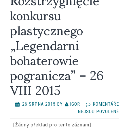
konkursu
plastycznego
„Legendarni
bohaterowie
pogranicza” – 26
VIII 2015
26 SRPNA 2015
BY
IGOR
·
KOMENTÁŘE
U
NEJSOU POVOLENÉ
TEX
[Žádný překlad
pro tento záznam
]
S