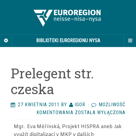
BIBLIOTEKI EUROREGIONU NYSA
Prelegent str.
czeska
27 KWIETNIA 2011
BY
IGOR
·
MOŻLIWOŚĆ
PRELEGENT
KOMENTOWANIA
ZOSTAŁA WYŁĄCZONA
STR.
Mgr. Eva Měřínská, Projekt HISPRA aneb Jak
CZESKA
využít digitalizaci v MKP v dalších