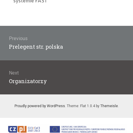
systemie FAST
Nawigacja
wpisu
Previous
Previous
Prelegent str. polska
post:
Next
Next
Organizatorzy
post:
Proudly powered by WordPress
. Theme: Flat 1.0.4 by
Themeisle
.