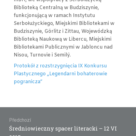
26
Biblioteką Centralną w Budziszynie,
VIII
funkcjonującą w ramach Instytutu
2015
Serbołużyckiego, Miejskimi Bibliotekami w
Budziszynie, Görlitz i Zittau, Wojewódzką
Biblioteką Naukową w Libercu, Miejskimi
Bibliotekami Publicznymi w Jabloncu nad
Nisou, Turnovie i Semilý.
Protokół z rozstrzygnięcia IX Konkursu
Plastycznego „Legendarni bohaterowie
pogranicza”
Navigace
pro
Předchozí
příspěvek
Předchozí
Średniowieczny spacer literacki – 12 VI
příspěvek: