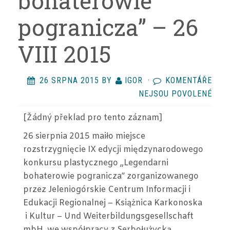
bohaterowie
pogranicza” – 26
VIII 2015
26 SRPNA 2015
BY
IGOR
·
KOMENTÁŘE
U
NEJSOU POVOLENÉ
TEX
[Žádný překlad
pro tento záznam
]
S
NÁZ
26 sierpnia 2015 maiło miejsce
ROZ
rozstrzygnięcie IX edycji międzynarodowego
KON
konkursu plastycznego „Legendarni
PLA
bohaterowie pogranicza” zorganizowanego
„LE
przez Jeleniogórskie Centrum Informacji i
BOH
Edukacji Regionalnej – Książnica Karkonoska
POG
i Kultur – Und Weiterbildungsgesellschaft
–
mbH, we współpracy z Serbołużycką