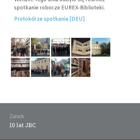
spotkanie robocze EUREX-Biblioteki.
Protokół ze spotkania [DEU]
Beitragsnavigation
Zurück
Vorheriger
10 lat JBC
Beitrag: