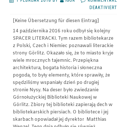
1 FEBRUAR 2018
BY
IGOR
·
KOMMENTARE
FÜR
DEAKTIVIERT
ERW
[Keine
Übersetzung
für diesen Eintrag
]
BER
DER
14 października 2016 roku odbył się kolejny
EUR
SPACER LITERACKI. Tym razem bibliotekarze
–
z Polski, Czech i Niemiec poznawali literackie
BIB
strony Görlitz. Okazało się, że to miasto kryje
wiele mrocznych tajemnic. Przepiękna
architektura, bogata historia i słoneczna
pogoda, to były elementy, które sprawiły, że
spędziliśmy wspaniały dzień po drugiej
stronie Nysy. Na deser było zwiedzanie
Górnołużyckiej Biblioteki Naukowej w
Görlitz. Zbiory tej biblioteki zapierają dech w
bibliotekarskich piersiach. O bibliotece i jej
skarbach opowiadał jej dyrektor Matthias
Wenzel. Tego dnia odbyło się również