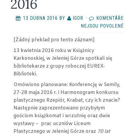
2016
13 DUBNA 2016
BY
IGOR
·
KOMENTÁŘE
U
NEJSOU POVOLENÉ
TEX
[Žádný překlad
pro tento záznam
]
S
NÁZ
13 kwietnia 2016 roku w Książnicy
SPO
Karkonoskiej, w Jeleniej Górze spotkali się
GRU
bibliotekarze z grupy roboczej EUREX-
ROB
Biblioteki.
EURE
Omówiono planowane: Konferencję w Semily,
BIBL
27-28 maja 2016 r. i Harmonogram konkursu
–
plastycznego Rzepiór, Krabat, czy ich znacie?
13
Następnie zaprezentowano przybyłym
IV
gościom książkomat i wrzutnię oraz dwie
2016
wystawy – prac uczniów Liceum
Plastycznego w Jeleniej Górze oraz
70 lat