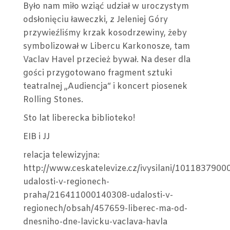
Było nam miło wziąć udział w uroczystym
15
odsłonięciu ławeczki, z Jeleniej Góry
URO
przywieźliśmy krzak kosodrzewiny, żeby
NOW
symbolizował w Libercu Karkonosze, tam
SIED
Vaclav Havel przecież bywał. Na deser dla
–
gości przygotowano fragment sztuki
8.03
teatralnej „Audiencja“ i koncert piosenek
Rolling Stones.
Sto lat liberecka biblioteko!
EIB i JJ
relacja telewizyjna:
http://www.ceskatelevize.cz/ivysilani/1011837900
udalosti-v-regionech-
praha/216411000140308-udalosti-v-
regionech/obsah/457659-liberec-ma-od-
dnesniho-dne-lavicku-vaclava-havla