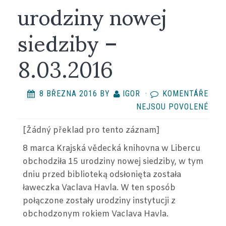
urodziny nowej
siedziby –
8.03.2016
8 BŘEZNA 2016
BY
IGOR
·
KOMENTÁŘE
U
NEJSOU POVOLENÉ
TEX
[Žádný překlad
pro tento záznam
]
S
NÁZ
8 marca Krajská vědecká knihovna w Libercu
KRA
obchodziła 15 urodziny nowej siedziby, w tym
VĚD
dniu przed biblioteką odsłonięta została
KNI
ławeczka Vaclava Havla. W ten sposób
W
połączone zostały urodziny instytucji z
LIBE
obchodzonym rokiem Vaclava Havla.
–