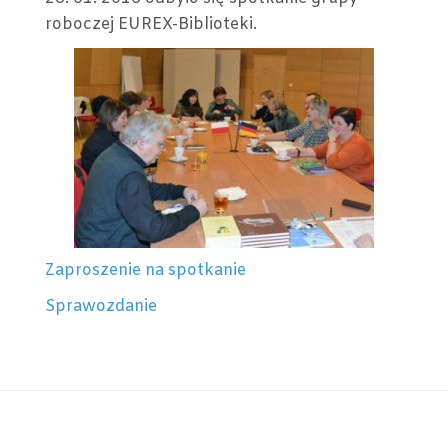
GRU
roboczej EUREX-Biblioteki.
ROB
EURE
BIBL
–
28
I
2016
Zaproszenie na spotkanie
Sprawozdanie