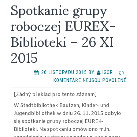
Spotkanie grupy
roboczej EUREX-
Biblioteki – 26 XI
2015
26 LISTOPADU 2015
BY
IGOR
·
U
KOMENTÁŘE NEJSOU POVOLENÉ
TEX
[Žádný překlad
pro tento záznam
]
S
NÁZ
W Stadtbibliothek Bautzen, Kinder- und
SPO
Jugendbibliothek w dniu 26. 11. 2015 odbyło
GRU
się spotkanie grupy roboczej EUREK-
ROB
Biblioteki. Na spotkaniu omówiono m.in.
EURE