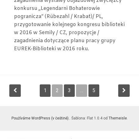
zagadnienia wystawy objazdowej zwycięzcy
BIBL
konkursu „Legendarni Bohaterowie
–
pogranicza“ (Rübezahl / Krabat)/ PL,
26
przygotowanie kolejnego kongresu biblioteki
XI
w 2016 w Semily / CZ, propozycje /
2015
zagadnienia dotyczące planu pracy grupy
EUREK-Biblioteki w 2016 roku.
Navigace
pro
1
2
3
…
5
příspěvky
Používáme WordPress (v češtině).
. Šablona: Flat 1.0.4 od
Themeisle
.