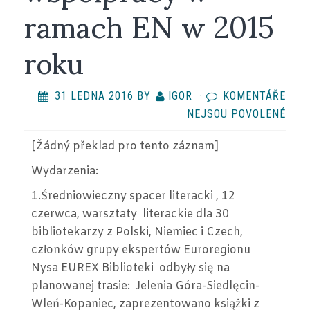
ramach EN w 2015
roku
31 LEDNA 2016
BY
IGOR
·
KOMENTÁŘE
U
NEJSOU POVOLENÉ
TEX
[Žádný překlad
pro tento záznam
]
S
NÁZ
Wydarzenia:
POD
1.Średniowieczny spacer literacki , 12
WSP
czerwca, warsztaty literackie dla 30
W
bibliotekarzy z Polski, Niemiec i Czech,
RAM
członków grupy ekspertów Euroregionu
EN
Nysa EUREX Biblioteki odbyły się na
W
planowanej trasie: Jelenia Góra-Siedlęcin-
2015
Wleń-Kopaniec, zaprezentowano książki z