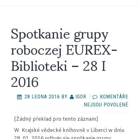
Spotkanie grupy
roboczej EUREX-
Biblioteki – 28 I
2016
28 LEDNA 2016
BY
IGOR
·
KOMENTÁŘE
U
NEJSOU POVOLENÉ
TEX
[Žádný překlad
pro tento záznam
]
S
NÁZ
W Krajské vědecké knihovně v Liberci w dniu
SPO
28. 01. 2016 odbyło się spotkanie grupy